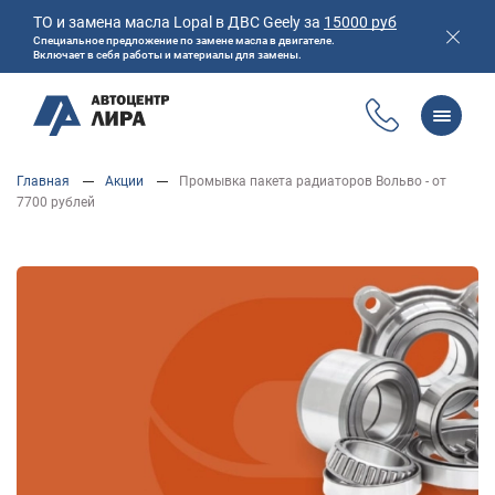
ТО и замена масла Lopal в ДВС Geely за
15000 руб
Специальное предложение по замене масла в двигателе.
Включает в себя работы и материалы для замены.
Перейти
Главная
Акции
Промывка пакета радиаторов Вольво - от
к
Главная
Магазин
Акции
Полезная информация
7700 рублей
основному
Контакты
содержанию
ОБСЛУЖИВАНИЕ И РЕМОНТ VOLVO
УСЛУГИ АВТОСЕРВИСА
ЦЕНТР ЗАМЕНЫ МАСЛА