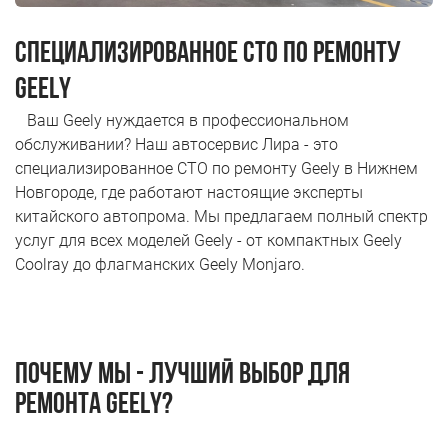
Н.Новгород ул. Удмуртская д.10
СПЕЦИАЛИЗИРОВАННОЕ СТО ПО РЕМОНТУ
Пн-Пт 9.00 - 19.00; Сб, Вс - Выходной
+7 (831) 214-00-50
GEELY
+7 (967) 711-50-50
Ваш Geely нуждается в профессиональном
обслуживании? Наш автосервис Лира - это
специализированное СТО по ремонту Geely в Нижнем
Новгороде, где работают настоящие эксперты
китайского автопрома. Мы предлагаем полный спектр
услуг для всех моделей Geely - от компактных Geely
Coolray до флагманских Geely Monjaro.
Почему мы - лучший выбор для
ремонта Geely?