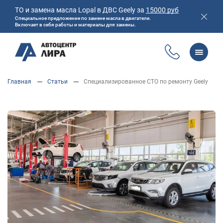
ТО и замена масла Lopal в ДВС Geely за
15000 руб
Специальное предложение по замене масла в двигателе.
Включает в себя работы и материалы для замены.
Перейти
Главная
Статьи
Специализированное СТО по ремонту Geely
к
Главная
Магазин
Акции
Полезная информация
основному
Контакты
содержанию
ОБСЛУЖИВАНИЕ И РЕМОНТ VOLVO
УСЛУГИ АВТОСЕРВИСА
ЦЕНТР ЗАМЕНЫ МАСЛА