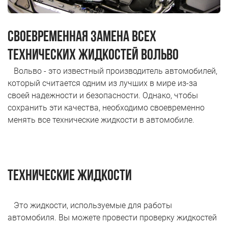
Н.Новгород ул. Удмуртская д.10
Пн-Пт 9.00 - 19.00; Сб, Вс - Выходной
СВОЕВРЕМЕННАЯ ЗАМЕНА ВСЕХ
+7 (831) 214-00-50
+7 (967) 711-50-50
ТЕХНИЧЕСКИХ ЖИДКОСТЕЙ ВОЛЬВО
Вольво - это известный производитель автомобилей,
который считается одним из лучших в мире из-за
своей надежности и безопасности. Однако, чтобы
сохранить эти качества, необходимо своевременно
менять все технические жидкости в автомобиле.
Технические жидкости
Это жидкости, используемые для работы
автомобиля. Вы можете провести проверку жидкостей