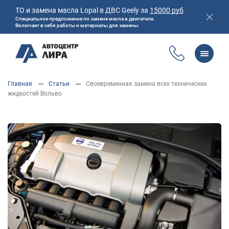
ТО и замена масла Lopal в ДВС Geely за
15000 руб
Специальное предложение по замене масла в двигателе.
Включает в себя работы и материалы для замены.
Перейти
Главная
Статьи
Своевременная замена всех технических
к
Главная
Магазин
Акции
Полезная информация
жидкостей Вольво
основному
Контакты
содержанию
ОБСЛУЖИВАНИЕ И РЕМОНТ VOLVO
УСЛУГИ АВТОСЕРВИСА
ЦЕНТР ЗАМЕНЫ МАСЛА